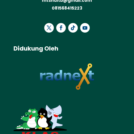
mtsnuitb@gmail.com
081568415223
Didukung Oleh